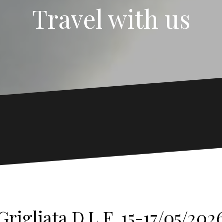
Travel with us
Grigliata D.L.F. 15-17/05/202