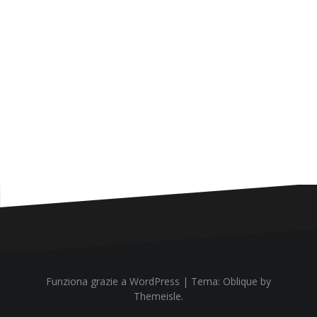
Funziona grazie a WordPress
|
Tema:
Oblique
by
Themeisle.